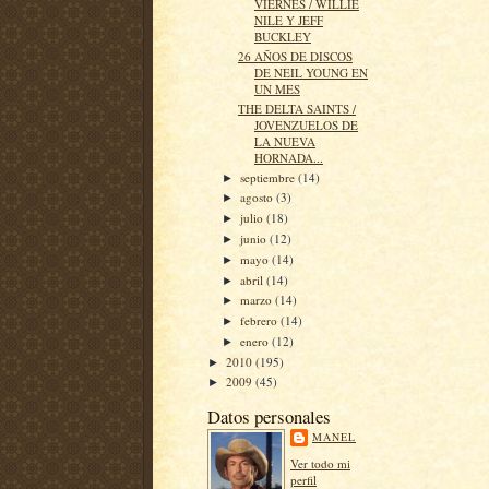
VIERNES / WILLIE
NILE Y JEFF
BUCKLEY
26 AÑOS DE DISCOS
DE NEIL YOUNG EN
UN MES
THE DELTA SAINTS /
JOVENZUELOS DE
LA NUEVA
HORNADA...
septiembre
(14)
►
agosto
(3)
►
julio
(18)
►
junio
(12)
►
mayo
(14)
►
abril
(14)
►
marzo
(14)
►
febrero
(14)
►
enero
(12)
►
2010
(195)
►
2009
(45)
►
Datos personales
MANEL
Ver todo mi
perfil