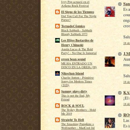
Iggy Pop actuará en el
San
Azkena Rock Festival
Es a
El Signo de los Tiempos
cou
Did You Call For The Night
enga
Porter?
creo
TornadoCósmico
Black Sabbath - Sabbath
Bloody Sabbath 1973
Sal
Los Hijos Bastardos de
18 de
Henry Chinaski
Austin Lucas & The Bold
J.M
Party! - No One Is Inmortal
Aun 
green bean sound
ME HA ENTRADO UN
muc
DISCO EN LA OREJA (98)
Nikochan Island
Sal
Charlie Sutton - Primitive
Songs for Modern Times
18 de
(2020)
Sammy plays dirty
KA
This is not the End, My
¡El 
Friend
18 de
ROCK & SOUL
The Teskey Brothers - Hold
Me 2019
RO
Las
Straight To Hell
The Smashing Pumpkins +
Es 
Wolfmother - MadCool Jul