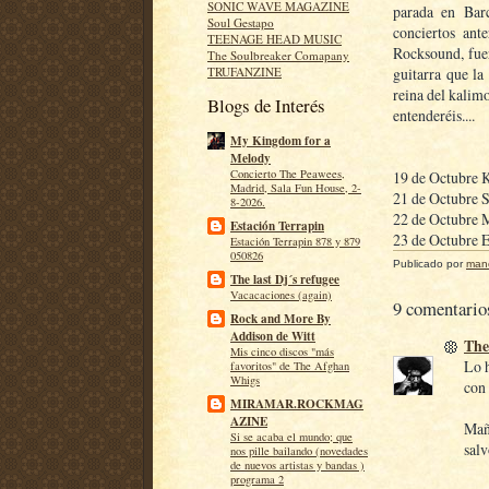
SONIC WAVE MAGAZINE
parada en Bar
Soul Gestapo
conciertos ant
TEENAGE HEAD MUSIC
Rocksound, fuer
The Soulbreaker Comapany
guitarra que la
TRUFANZINE
reina del kalimo
Blogs de Interés
entenderéis....
My Kingdom for a
Melody
Concierto The Peawees,
19 de Octubre K
Madrid, Sala Fun House, 2-
21 de Octubre S
8-2026.
22 de Octubre 
Estación Terrapin
23 de Octubre E
Estación Terrapin 878 y 879
050826
Publicado por
man
The last Dj´s refugee
Vacacaciones (again)
9 comentario
Rock and More By
Addison de Witt
The
Mis cinco discos "más
Lo h
favoritos" de The Afghan
Whigs
con 
MIRAMAR.ROCKMAG
AZINE
Maña
Si se acaba el mundo; que
salv
nos pille bailando (novedades
de nuevos artistas y bandas )
programa 2