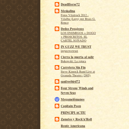
DeadHorse72
Meskalina
Fotos Vilalrock 2012 -
Vilalba (Lugo) por Brais G.
Rouco
Dedos Pegajosos
LOS ENEMIGOS + DOGO
+ PROSCRITOS. EL
CARTEL SOÑADO
IN GUZZ WE TRUST
inguzzwetrust
Cierra la puerta al salir
Bukowski: La rotura
Carretera Sin Fin
Steve Kimock Band Live at
Granada Theatre (2005)
sanfreebird72
Four Strong Winds and
Seven Seas
Megamelómanos
Capitain Poon
PRINCIPI ACTIU
Zapatos y Rock'n'Roll
Route Americana