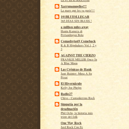
La Fe En El Rock'n'roll
Xarrupampolles!!!
La mare que les va parir!!!
101BLUESLLEGAR
365 DÍAS SIN BLUES !
a million miles away
Hantu Kamera di
Pertandingan Bola
Comadreja69 Comeback
R & B Hipshakers Vol.1, 2 y
3
AGAINST THE CIERZO
FRANKIE MILLER Once In
A Blue Moon
Las Crónicas de Hank
Jane Bainter: Musa A Su
Pesar
El Hivernáculo
Kelly Joe Phelps
Radio27
Chivo - Cantankerous Rock
Simpatía por la
desafinación
Phil Ochs, la historia más
triste del folk
One Way Rock
Jard Rock Con Fe