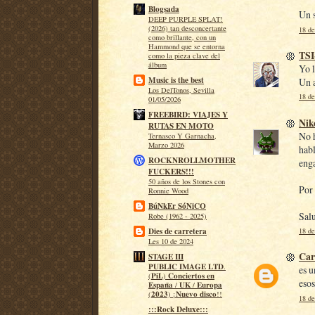
Blogsada
Un 
DEEP PURPLE SPLAT!
(2026) tan desconcertante
18 de
como brillante, con un
Hammond que se entorna
TS
como la pieza clave del
álbum
Yo l
Music is the best
Un 
Los DelTonos, Sevilla
18 de
01/05/2026
FREEBIRD: VIAJES Y
Nik
RUTAS EN MOTO
No h
Ternasco Y Garnacha,
Marzo 2026
habl
ROCKNROLLMOTHER
enga
FUCKERS!!!
50 años de los Stones con
Por
Ronnie Wood
BúNkEr SóNiCO
Sal
Robe (1962 - 2025)
18 de
Dies de carretera
Les 10 de 2024
Car
STAGE III
𝐏𝐔𝐁𝐋𝐈𝐂 𝐈𝐌𝐀𝐆𝐄 𝐋𝐓𝐃.
es u
(𝐏𝐢𝐋) 𝐂𝐨𝐧𝐜𝐢𝐞𝐫𝐭𝐨𝐬 𝐞𝐧
esos
𝐄𝐬𝐩𝐚𝐧̃𝐚 / 𝐔𝐊 / 𝐄𝐮𝐫𝐨𝐩𝐚
(𝟐𝟎𝟐𝟑) ¡𝐍𝐮𝐞𝐯𝐨 𝐝𝐢𝐬𝐜𝐨!!
18 de
:::Rock Deluxe:::