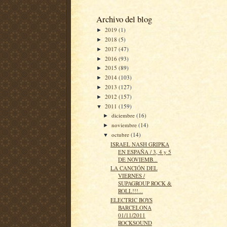
Archivo del blog
2019
(1)
►
2018
(5)
►
2017
(47)
►
2016
(93)
►
2015
(89)
►
2014
(103)
►
2013
(127)
►
2012
(157)
►
2011
(159)
▼
diciembre
(16)
►
noviembre
(14)
►
octubre
(14)
▼
ISRAEL NASH GRIPKA
EN ESPAÑA / 3, 4 y 5
DE NOVIEMB...
LA CANCIÓN DEL
VIERNES /
SUPAGROUP ROCK &
ROLL!!!...
ELECTRIC BOYS
BARCELONA
01/11/2011
ROCKSOUND