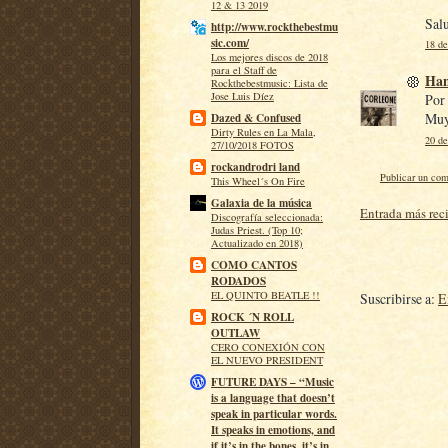
12 & 13 2019
Sal
http://www.rockthebestmu
sic.com/
18 de
Los mejores discos de 2018
para el Staff de
Ha
Rockthebestmusic: Lista de
Jose Luis Díez
Por 
Muy
Dazed & Confused
Dirty Rules en La Mala,
20 de
27/10/2018 FOTOS
rockandrodri land
Publicar un com
This Wheel´s On Fire
Galaxia de la música
Entrada más rec
Discografía seleccionada:
Judas Priest. (Top 10;
Actualizado en 2018)
COMO CANTOS
RODADOS
EL QUINTO BEATLE !!
Suscribirse a:
E
ROCK ´N ROLL
OUTLAW
CERO CONEXIÓN CON
EL NUEVO PRESIDENT
FUTURE DAYS – “Music
is a language that doesn’t
speak in particular words.
It speaks in emotions, and
if it’s in the bones, it’s in