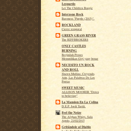
Leopardo
Let The Children Boogie
Interzone Rock
Baroness "Purple (2015)".
ROCKLAND
Cierre temporal
GREEN GRASS RIVER
The RIFFBROKERS
ONLY CASTLES
BURNING
Beginilah Proses
Memutihkan Gigi yang benar
NECESITO UN ROCK
AND ROLL
Shawn Mullins: Creyendo,
Aún, Las Palabras De Los
Poetas
SWEET MUSIC
ALLISON MOORER "Down
to believing"
La Mansion En La Colina
D.E.P. Jordi Tardá.
Feel the Noize
The Afghan Whigs. Sala
Apolo, 21/02/2015
Gritándole al Diablo