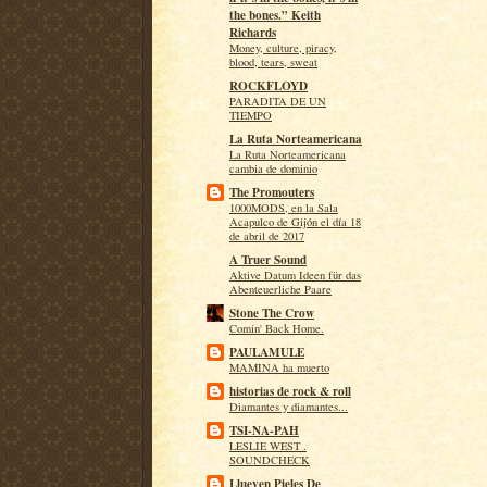
the bones.” Keith
Richards
Money, culture, piracy,
blood, tears, sweat
ROCKFLOYD
PARADITA DE UN
TIEMPO
La Ruta Norteamericana
La Ruta Norteamericana
cambia de dominio
The Promouters
1000MODS, en la Sala
Acapulco de Gijón el día 18
de abril de 2017
A Truer Sound
Aktive Datum Ideen für das
Abenteuerliche Paare
Stone The Crow
Comin' Back Home.
PAULAMULE
MAMINA ha muerto
historias de rock & roll
Diamantes y diamantes...
TSI-NA-PAH
LESLIE WEST .
SOUNDCHECK
Llueven Pieles De