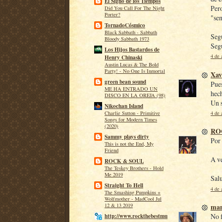
El Signo de los Tiempos
Pero
Did You Call For The Night
Porter?
"sen
TornadoCósmico
Black Sabbath - Sabbath
Segu
Bloody Sabbath 1973
Seg
Los Hijos Bastardos de
4 de 
Henry Chinaski
Austin Lucas & The Bold
Party! - No One Is Inmortal
Xav
green bean sound
Pue
ME HA ENTRADO UN
hech
DISCO EN LA OREJA (98)
Un 
Nikochan Island
4 de 
Charlie Sutton - Primitive
Songs for Modern Times
(2020)
RO
Sammy plays dirty
Por 
This is not the End, My
Friend
A ve
ROCK & SOUL
The Teskey Brothers - Hold
Me 2019
Sal
Straight To Hell
4 de 
The Smashing Pumpkins +
Wolfmother - MadCool Jul
man
12 & 13 2019
No 
http://www.rockthebestmu