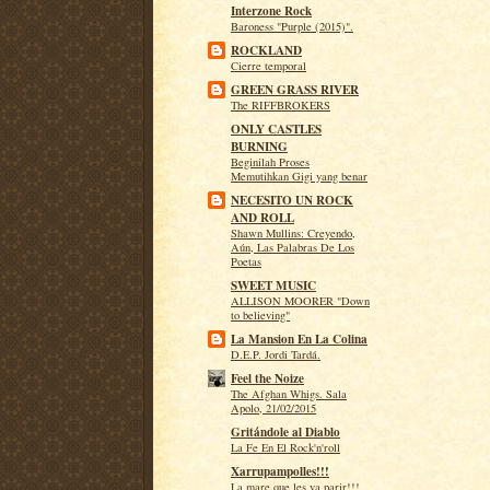
Interzone Rock
Baroness "Purple (2015)".
ROCKLAND
Cierre temporal
GREEN GRASS RIVER
The RIFFBROKERS
ONLY CASTLES
BURNING
Beginilah Proses
Memutihkan Gigi yang benar
NECESITO UN ROCK
AND ROLL
Shawn Mullins: Creyendo,
Aún, Las Palabras De Los
Poetas
SWEET MUSIC
ALLISON MOORER "Down
to believing"
La Mansion En La Colina
D.E.P. Jordi Tardá.
Feel the Noize
The Afghan Whigs. Sala
Apolo, 21/02/2015
Gritándole al Diablo
La Fe En El Rock'n'roll
Xarrupampolles!!!
La mare que les va parir!!!