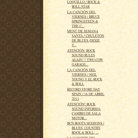
LOQUILLO / ROCK &
ROLL STAR
LA CANCIÓN DEL
VIERNES / BRUCE
SPRINGSTEEN &
THE C...
MENÚ DE SEMANA
SANTA / CHULETÓN
DE BLUES (DIXIE
T...
ATENCIÓN: ROCK
SOUND RULES
AGAIN !! TWO COW
GARAGE...
LA CANCIÓN DEL
VIERNES / NEIL
YOUNG Y EL ROCK
& ROLL
RECORD STORE DAY
SPAIN / 16 DE ABRIL
2011
ATENCIÓN! ROCK
SOUND INFORMA:
CAMBIO DE SALA
MOTOR...
BCN ROOTS SESSIONS /
BLUES, COUNTRY,
ROCK & ROLL, ...
LA CANCIÓN DEL