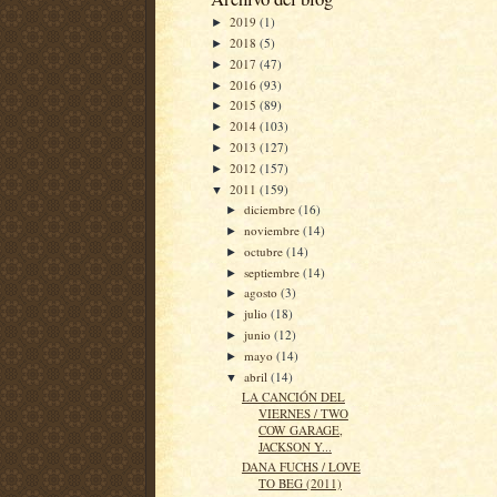
2019
(1)
►
2018
(5)
►
2017
(47)
►
2016
(93)
►
2015
(89)
►
2014
(103)
►
2013
(127)
►
2012
(157)
►
2011
(159)
▼
diciembre
(16)
►
noviembre
(14)
►
octubre
(14)
►
septiembre
(14)
►
agosto
(3)
►
julio
(18)
►
junio
(12)
►
mayo
(14)
►
abril
(14)
▼
LA CANCIÓN DEL
VIERNES / TWO
COW GARAGE,
JACKSON Y...
DANA FUCHS / LOVE
TO BEG (2011)