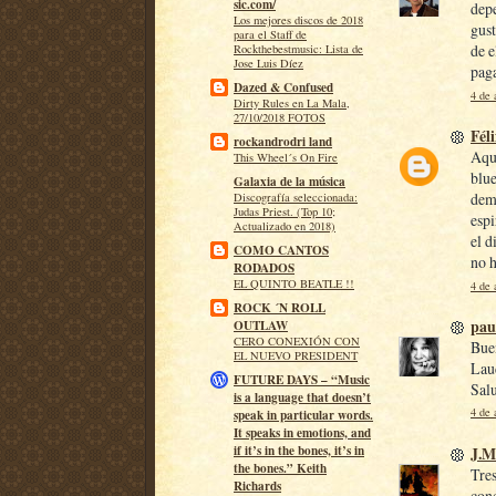
sic.com/
depe
Los mejores discos de 2018
gust
para el Staff de
de e
Rockthebestmusic: Lista de
Jose Luis Díez
paga
Dazed & Confused
4 de 
Dirty Rules en La Mala,
27/10/2018 FOTOS
Fél
rockandrodri land
Aquí
This Wheel´s On Fire
blue
Galaxia de la música
demu
Discografía seleccionada:
Judas Priest. (Top 10;
espi
Actualizado en 2018)
el d
COMO CANTOS
no h
RODADOS
EL QUINTO BEATLE !!
4 de 
ROCK ´N ROLL
pau
OUTLAW
CERO CONEXIÓN CON
Buen
EL NUEVO PRESIDENT
Laud
FUTURE DAYS – “Music
Sal
is a language that doesn’t
4 de 
speak in particular words.
It speaks in emotions, and
J.M
if it’s in the bones, it’s in
the bones.” Keith
Tres
Richards
conc