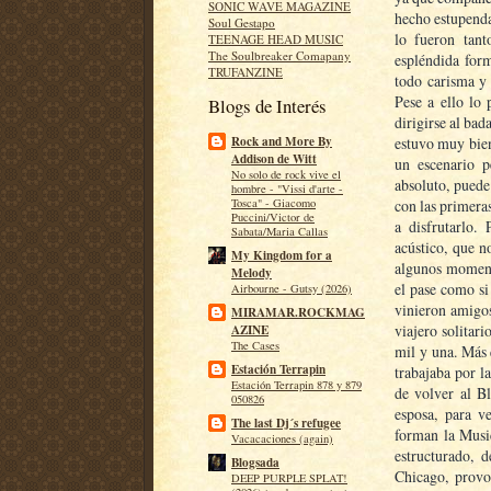
SONIC WAVE MAGAZINE
hecho estupenda
Soul Gestapo
lo fueron tan
TEENAGE HEAD MUSIC
The Soulbreaker Comapany
espléndida for
TRUFANZINE
todo carisma y
Pese a ello lo 
Blogs de Interés
dirigirse al ba
estuvo muy bien
Rock and More By
Addison de Witt
un escenario p
No solo de rock vive el
absoluto, puede 
hombre - "Vissi d'arte -
con las primeras
Tosca" - Giacomo
Puccini/Victor de
a disfrutarlo.
Sabata/Maria Callas
acústico, que n
My Kingdom for a
algunos moment
Melody
el pase como si
Airbourne - Gutsy (2026)
vinieron amigo
MIRAMAR.ROCKMAG
viajero solitari
AZINE
The Cases
mil y una. Más 
Estación Terrapin
trabajaba por la
Estación Terrapin 878 y 879
de volver al B
050826
esposa, para v
The last Dj´s refugee
forman la Musi
Vacacaciones (again)
estructurado, 
Blogsada
Chicago, provo
DEEP PURPLE SPLAT!