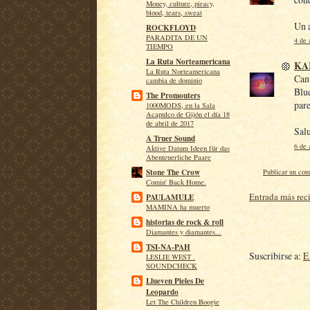
Money, culture, piracy,
blood, tears, sweat
Un a
ROCKFLOYD
PARADITA DE UN
4 de 
TIEMPO
La Ruta Norteamericana
KA
La Ruta Norteamericana
Cant
cambia de dominio
Blue
The Promouters
pare
1000MODS, en la Sala
Acapulco de Gijón el día 18
de abril de 2017
Sal
A Truer Sound
6 de 
Aktive Datum Ideen für das
Abenteuerliche Paare
Publicar un com
Stone The Crow
Comin' Back Home.
Entrada más rec
PAULAMULE
MAMINA ha muerto
historias de rock & roll
Diamantes y diamantes...
TSI-NA-PAH
Suscribirse a:
E
LESLIE WEST .
SOUNDCHECK
Llueven Pieles De
Leopardo
Let The Children Boogie