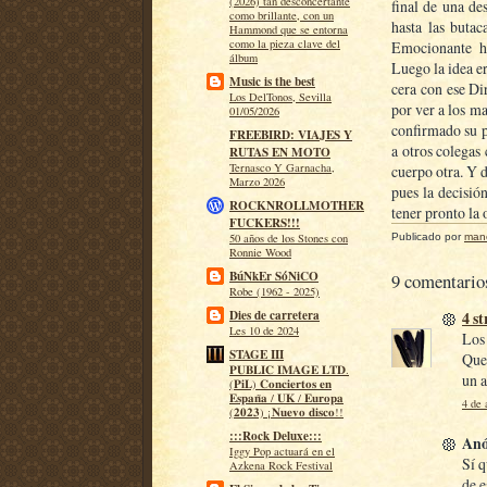
(2026) tan desconcertante
final de una de
como brillante, con un
hasta las buta
Hammond que se entorna
como la pieza clave del
Emocionante ha
álbum
Luego la idea e
Music is the best
cera con ese Di
Los DelTonos, Sevilla
por ver a los m
01/05/2026
confirmado su p
FREEBIRD: VIAJES Y
a otros colegas
RUTAS EN MOTO
Ternasco Y Garnacha,
cuerpo otra. Y 
Marzo 2026
pues la decisió
ROCKNROLLMOTHER
tener pronto la 
FUCKERS!!!
Publicado por
man
50 años de los Stones con
Ronnie Wood
BúNkEr SóNiCO
9 comentario
Robe (1962 - 2025)
4 s
Dies de carretera
Les 10 de 2024
Los 
STAGE III
Que 
𝐏𝐔𝐁𝐋𝐈𝐂 𝐈𝐌𝐀𝐆𝐄 𝐋𝐓𝐃.
un 
(𝐏𝐢𝐋) 𝐂𝐨𝐧𝐜𝐢𝐞𝐫𝐭𝐨𝐬 𝐞𝐧
𝐄𝐬𝐩𝐚𝐧̃𝐚 / 𝐔𝐊 / 𝐄𝐮𝐫𝐨𝐩𝐚
4 de 
(𝟐𝟎𝟐𝟑) ¡𝐍𝐮𝐞𝐯𝐨 𝐝𝐢𝐬𝐜𝐨!!
:::Rock Deluxe:::
Anó
Iggy Pop actuará en el
Sí q
Azkena Rock Festival
de e