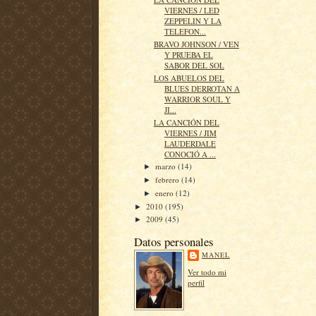
VIERNES / LED
ZEPPELIN Y LA
TELEFON...
BRAVO JOHNSON / VEN
Y PRUEBA EL
SABOR DEL SOL
LOS ABUELOS DEL
BLUES DERROTAN A
WARRIOR SOUL Y
JI...
LA CANCIÓN DEL
VIERNES / JIM
LAUDERDALE
CONOCIÓ A ...
marzo
(14)
►
febrero
(14)
►
enero
(12)
►
2010
(195)
►
2009
(45)
►
Datos personales
MANEL
Ver todo mi
perfil