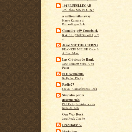
101BLUESLLEGAR
365 DÍAS SIN BLUES !
a million miles away
Hantu Kamera di
Pertandingan Bola
Comadreja69 Comeback
R & B Hipshakers Vol.1, 2 y
3
AGAINST THE CIERZO
FRANKIE MILLER Once In
A Blue Moon
Las Crónicas de Hank
Jane Bainter: Musa A Su
Pesar
El Hivernáculo
Kelly Joe Phelps
Radio27
Chivo - Cantankerous Rock
Simpatía por la
desafinación
Phil Ochs, la historia más
triste del folk
One Way Rock
Jard Rock Con Fe
DeadHorse72
Meskalina