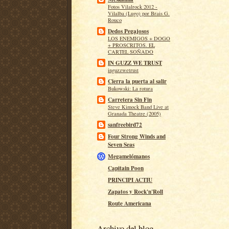
Fotos Vilalrock 2012 -
Vilalba (Lugo) por Brais G.
Rouco
Dedos Pegajosos
LOS ENEMIGOS + DOGO
+ PROSCRITOS. EL
CARTEL SOÑADO
IN GUZZ WE TRUST
inguzzwetrust
Cierra la puerta al salir
Bukowski: La rotura
Carretera Sin Fin
Steve Kimock Band Live at
Granada Theatre (2005)
sanfreebird72
Four Strong Winds and
Seven Seas
Megamelómanos
Capitain Poon
PRINCIPI ACTIU
Zapatos y Rock'n'Roll
Route Americana
Archivo del blog