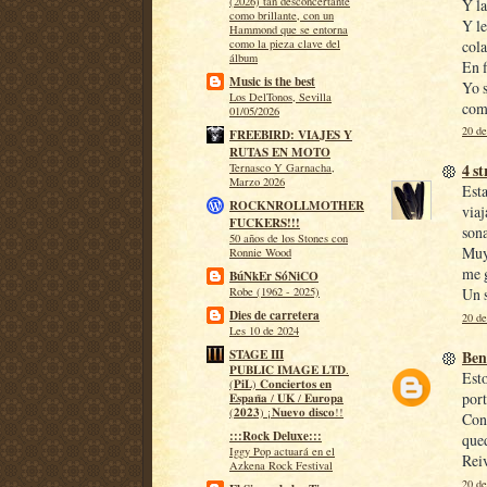
(2026) tan desconcertante
Y la
como brillante, con un
Y le
Hammond que se entorna
cola
como la pieza clave del
álbum
En f
Music is the best
Yo s
Los DelTonos, Sevilla
com
01/05/2026
20 de
FREEBIRD: VIAJES Y
RUTAS EN MOTO
4 s
Ternasco Y Garnacha,
Marzo 2026
Esta
ROCKNROLLMOTHER
viaj
FUCKERS!!!
sona
50 años de los Stones con
Muy
Ronnie Wood
me 
BúNkEr SóNiCO
Robe (1962 - 2025)
Un 
Dies de carretera
20 de
Les 10 de 2024
Ben
STAGE III
𝐏𝐔𝐁𝐋𝐈𝐂 𝐈𝐌𝐀𝐆𝐄 𝐋𝐓𝐃.
Esto
(𝐏𝐢𝐋) 𝐂𝐨𝐧𝐜𝐢𝐞𝐫𝐭𝐨𝐬 𝐞𝐧
port
𝐄𝐬𝐩𝐚𝐧̃𝐚 / 𝐔𝐊 / 𝐄𝐮𝐫𝐨𝐩𝐚
(𝟐𝟎𝟐𝟑) ¡𝐍𝐮𝐞𝐯𝐨 𝐝𝐢𝐬𝐜𝐨!!
Con 
:::Rock Deluxe:::
qued
Iggy Pop actuará en el
Reiv
Azkena Rock Festival
20 de