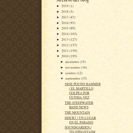
2019
(1)
►
2018
(5)
►
2017
(47)
►
2016
(93)
►
2015
(89)
►
2014
(103)
►
2013
(127)
►
2012
(157)
►
2011
(159)
►
2010
(195)
▼
diciembre
(15)
►
noviembre
(16)
►
octubre
(12)
►
septiembre
(15)
▼
NINE POUND HAMMER
/ EL MARTILLO
GOLPEA POR
ÚLTIMA VEZ
THE STEEPWATER
BAND NEWS
THE MOUNTAIN
DISCK7 / UN LUGAR
EN EL PARAISO
SOUNDGARDEN /
TELEPHANTASM