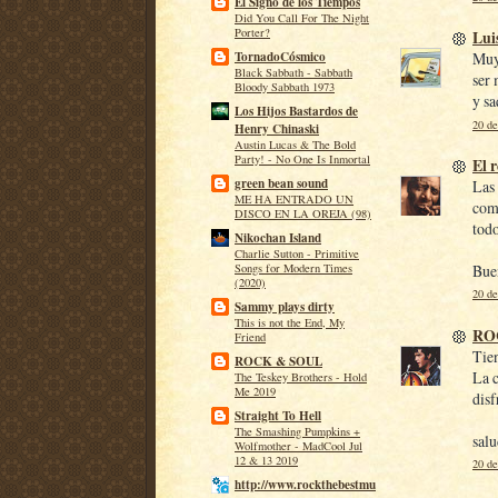
El Signo de los Tiempos
Did You Call For The Night
Porter?
Lui
Muy 
TornadoCósmico
Black Sabbath - Sabbath
ser 
Bloody Sabbath 1973
y sa
Los Hijos Bastardos de
20 de
Henry Chinaski
Austin Lucas & The Bold
Party! - No One Is Inmortal
El 
green bean sound
Las 
ME HA ENTRADO UN
comp
DISCO EN LA OREJA (98)
todo
Nikochan Island
Charlie Sutton - Primitive
Buen
Songs for Modern Times
(2020)
20 de
Sammy plays dirty
This is not the End, My
RO
Friend
Tien
ROCK & SOUL
La c
The Teskey Brothers - Hold
Me 2019
disf
Straight To Hell
The Smashing Pumpkins +
salu
Wolfmother - MadCool Jul
12 & 13 2019
20 de
http://www.rockthebestmu