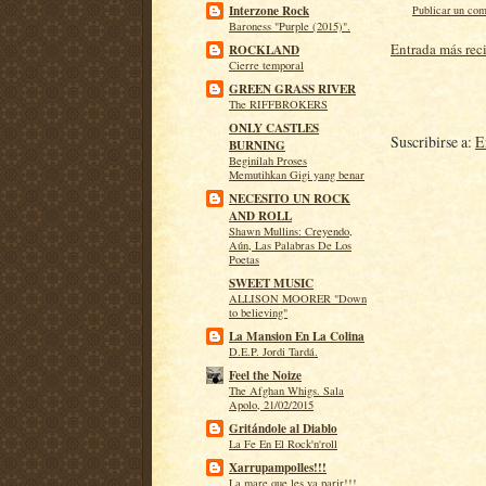
Publicar un com
Interzone Rock
Baroness "Purple (2015)".
Entrada más rec
ROCKLAND
Cierre temporal
GREEN GRASS RIVER
The RIFFBROKERS
ONLY CASTLES
Suscribirse a:
E
BURNING
Beginilah Proses
Memutihkan Gigi yang benar
NECESITO UN ROCK
AND ROLL
Shawn Mullins: Creyendo,
Aún, Las Palabras De Los
Poetas
SWEET MUSIC
ALLISON MOORER "Down
to believing"
La Mansion En La Colina
D.E.P. Jordi Tardá.
Feel the Noize
The Afghan Whigs. Sala
Apolo, 21/02/2015
Gritándole al Diablo
La Fe En El Rock'n'roll
Xarrupampolles!!!
La mare que les va parir!!!