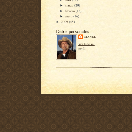
marzo
(20)
►
febrero
(18)
►
enero
(16)
►
2009
(45)
►
Datos personales
MANEL
Ver todo mi
perfil