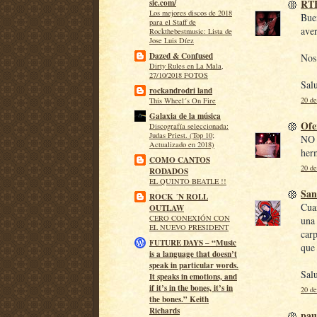
RT
sic.com/
Los mejores discos de 2018
Buen
para el Staff de
aver
Rockthebestmusic: Lista de
Jose Luis Díez
Dazed & Confused
Nos 
Dirty Rules en La Mala,
27/10/2018 FOTOS
Sal
rockandrodri land
20 de
This Wheel´s On Fire
Galaxia de la música
Ofe
Discografía seleccionada:
Judas Priest. (Top 10;
NO t
Actualizado en 2018)
herm
COMO CANTOS
20 de
RODADOS
EL QUINTO BEATLE !!
San
ROCK ´N ROLL
Cuan
OUTLAW
CERO CONEXIÓN CON
una 
EL NUEVO PRESIDENT
carp
FUTURE DAYS – “Music
que 
is a language that doesn’t
speak in particular words.
Sal
It speaks in emotions, and
if it’s in the bones, it’s in
20 de
the bones.” Keith
Richards
pau