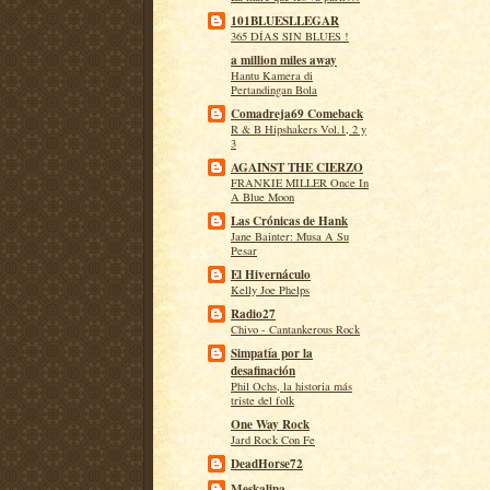
101BLUESLLEGAR
365 DÍAS SIN BLUES !
a million miles away
Hantu Kamera di
Pertandingan Bola
Comadreja69 Comeback
R & B Hipshakers Vol.1, 2 y
3
AGAINST THE CIERZO
FRANKIE MILLER Once In
A Blue Moon
Las Crónicas de Hank
Jane Bainter: Musa A Su
Pesar
El Hivernáculo
Kelly Joe Phelps
Radio27
Chivo - Cantankerous Rock
Simpatía por la
desafinación
Phil Ochs, la historia más
triste del folk
One Way Rock
Jard Rock Con Fe
DeadHorse72
Meskalina