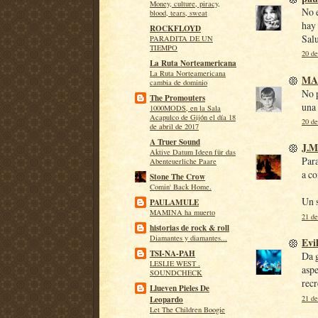
Money, culture, piracy,
No e
blood, tears, sweat
hay 
ROCKFLOYD
Sal
PARADITA DE UN
TIEMPO
20 de
La Ruta Norteamericana
La Ruta Norteamericana
MA
cambia de dominio
No p
The Promouters
una 
1000MODS, en la Sala
Acapulco de Gijón el día 18
20 de
de abril de 2017
A Truer Sound
J.M
Aktive Datum Ideen für das
Para
Abenteuerliche Paare
a co
Stone The Crow
Comin' Back Home.
Un 
PAULAMULE
MAMINA ha muerto
21 de
historias de rock & roll
Diamantes y diamantes...
Evil
TSI-NA-PAH
Da g
LESLIE WEST .
aspe
SOUNDCHECK
recr
Llueven Pieles De
21 de
Leopardo
Let The Children Boogie