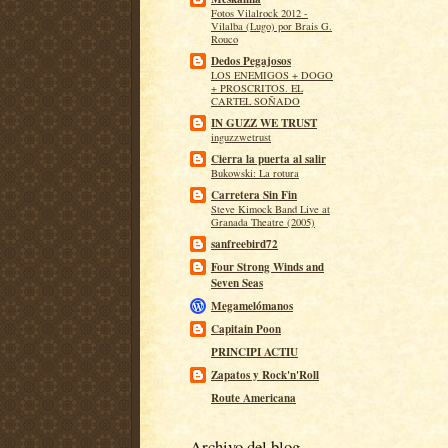
Fotos Vilalrock 2012 -
Vilalba (Lugo) por Brais G.
Rouco
Dedos Pegajosos
LOS ENEMIGOS + DOGO
+ PROSCRITOS. EL
CARTEL SOÑADO
IN GUZZ WE TRUST
inguzzwetrust
Cierra la puerta al salir
Bukowski: La rotura
Carretera Sin Fin
Steve Kimock Band Live at
Granada Theatre (2005)
sanfreebird72
Four Strong Winds and
Seven Seas
Megamelómanos
Capitain Poon
PRINCIPI ACTIU
Zapatos y Rock'n'Roll
Route Americana
Archivo del blog