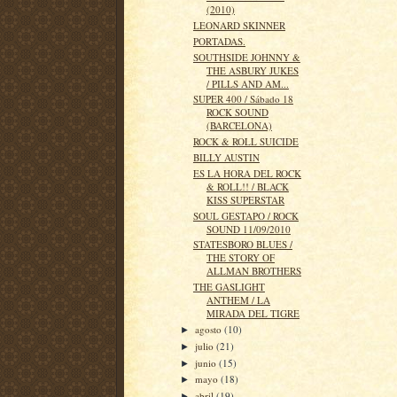
(2010)
LEONARD SKINNER
PORTADAS.
SOUTHSIDE JOHNNY &
THE ASBURY JUKES
/ PILLS AND AM...
SUPER 400 / Sábado 18
ROCK SOUND
(BARCELONA)
ROCK & ROLL SUICIDE
BILLY AUSTIN
ES LA HORA DEL ROCK
& ROLL!! / BLACK
KISS SUPERSTAR
SOUL GESTAPO / ROCK
SOUND 11/09/2010
STATESBORO BLUES /
THE STORY OF
ALLMAN BROTHERS
THE GASLIGHT
ANTHEM / LA
MIRADA DEL TIGRE
agosto
(10)
►
julio
(21)
►
junio
(15)
►
mayo
(18)
►
abril
(19)
►