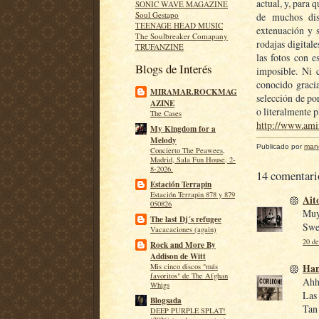
actual, y, para 
SONIC WAVE MAGAZINE
Soul Gestapo
de muchos dis
TEENAGE HEAD MUSIC
extenuación y 
The Soulbreaker Comapany
rodajas digitale
TRUFANZINE
las fotos con e
Blogs de Interés
imposible. Ni
conocido graci
MIRAMAR.ROCKMAG
selección de po
AZINE
o literalmente 
The Cases
http://www.ami
My Kingdom for a
Melody
Publicado por
man
Concierto The Peawees,
Madrid, Sala Fun House, 2-
8-2026.
14 comentari
Estación Terrapin
Estación Terrapin 878 y 879
Ait
050826
Muy
The last Dj´s refugee
Swee
Vacacaciones (again)
20 de
Rock and More By
Addison de Witt
Ha
Mis cinco discos "más
favoritos" de The Afghan
Ahh
Whigs
Las 
Blogsada
Tan
DEEP PURPLE SPLAT!