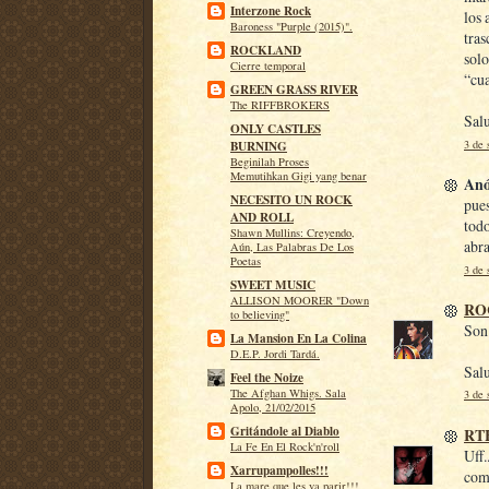
Interzone Rock
los 
Baroness "Purple (2015)".
tras
ROCKLAND
solo
Cierre temporal
“cu
GREEN GRASS RIVER
The RIFFBROKERS
Sal
ONLY CASTLES
3 de 
BURNING
Beginilah Proses
Memutihkan Gigi yang benar
Anó
NECESITO UN ROCK
pues
AND ROLL
todo
Shawn Mullins: Creyendo,
abra
Aún, Las Palabras De Los
Poetas
3 de 
SWEET MUSIC
ALLISON MOORER "Down
RO
to believing"
Son 
La Mansion En La Colina
D.E.P. Jordi Tardá.
Sal
Feel the Noize
The Afghan Whigs. Sala
3 de 
Apolo, 21/02/2015
Gritándole al Diablo
RT
La Fe En El Rock'n'roll
Uff.
Xarrupampolles!!!
come
La mare que les va parir!!!