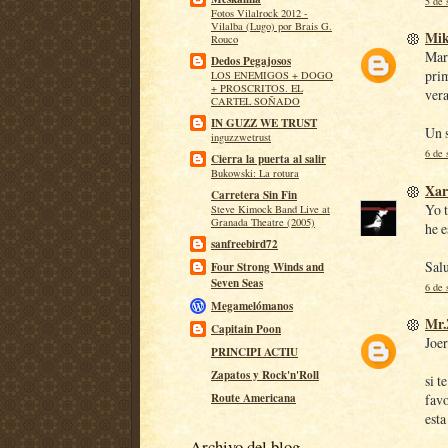
5 de 
Fotos Vilalrock 2012 -
Vilalba (Lugo) por Brais G.
Mik
Rouco
Mara
Dedos Pegajosos
prim
LOS ENEMIGOS + DOGO
+ PROSCRITOS. EL
ver
CARTEL SOÑADO
IN GUZZ WE TRUST
Un 
inguzzwetrust
6 de 
Cierra la puerta al salir
Bukowski: La rotura
Xar
Carretera Sin Fin
Yo 
Steve Kimock Band Live at
Granada Theatre (2005)
he 
sanfreebird72
Sal
Four Strong Winds and
Seven Seas
6 de 
Megamelómanos
Mr.
Capitain Poon
Joe
PRINCIPI ACTIU
Zapatos y Rock'n'Roll
si t
Route Americana
favo
esta
Archivo del blog