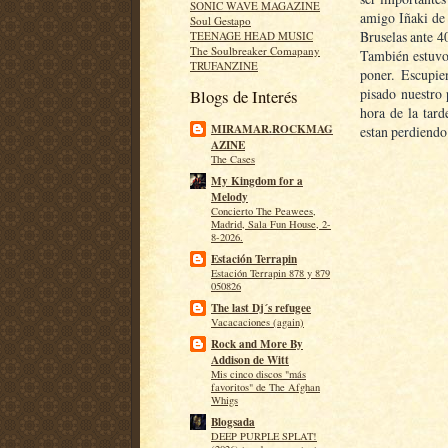
SONIC WAVE MAGAZINE
amigo Iñaki de 
Soul Gestapo
Bruselas ante 4
TEENAGE HEAD MUSIC
The Soulbreaker Comapany
También estuvo 
TRUFANZINE
poner. Escupi
pisado nuestro
Blogs de Interés
hora de la tard
MIRAMAR.ROCKMAG
estan perdiendo
AZINE
The Cases
My Kingdom for a
Melody
Concierto The Peawees,
Madrid, Sala Fun House, 2-
8-2026.
Estación Terrapin
Estación Terrapin 878 y 879
050826
The last Dj´s refugee
Vacacaciones (again)
Rock and More By
Addison de Witt
Mis cinco discos "más
favoritos" de The Afghan
Whigs
Blogsada
DEEP PURPLE SPLAT!