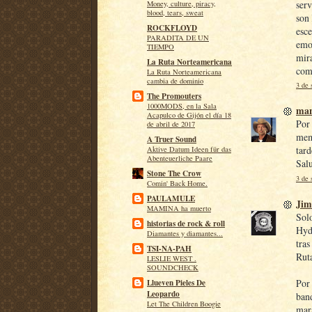
serv
Money, culture, piracy,
blood, tears, sweat
son 
ROCKFLOYD
esce
PARADITA DE UN
emot
TIEMPO
mira
La Ruta Norteamericana
come
La Ruta Norteamericana
cambia de dominio
3 de 
The Promouters
1000MODS, en la Sala
man
Acapulco de Gijón el día 18
Por 
de abril de 2017
memo
A Truer Sound
tard
Aktive Datum Ideen für das
Abenteuerliche Paare
Sal
Stone The Crow
3 de 
Comin' Back Home.
PAULAMULE
Jim
MAMINA ha muerto
Solo
historias de rock & roll
Hyde
Diamantes y diamantes...
tras
TSI-NA-PAH
Ruta
LESLIE WEST .
SOUNDCHECK
Por 
Llueven Pieles De
Leopardo
band
Let The Children Boogie
mara