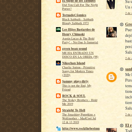
El Signo de los Tiempos
Su u
Did You Call For The Night
Un 
Porter?
2 de 
TornadoCósmico
Black Sabbath - Sabbath
Gre
Bloody Sabbath 1973
Pue
Los Hijos Bastardos de
Henry Chinaski
dejó
Austin Lucas & The Bold
bast
Party! - No One Is Inmortal
perd
green bean sound
Sal
ME HA ENTRADO UN
DISCO EN LA OREJA (98)
2 de 
Nikochan Island
Charlie Sutton - Primitive
san
Songs for Modern Times
Me h
(2020)
Pero
Sammy plays dirty
tema
This is not the End, My
Friend
tien
ROCK & SOUL
incl
The Teskey Brothers - Hold
tie
Me 2019
Sal
Straight To Hell
2 de 
The Smashing Pumpkins +
Wolfmother - MadCool Jul
12 & 13 2019
El 
http://www.rockthebestmu
Toda