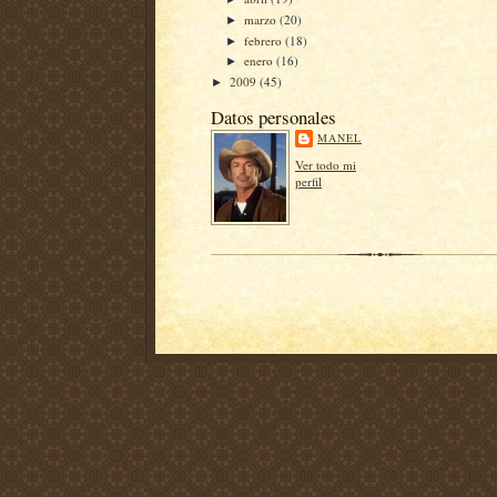
marzo
(20)
►
febrero
(18)
►
enero
(16)
►
2009
(45)
►
Datos personales
MANEL
Ver todo mi
perfil