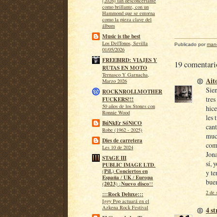
(2026) tan desconcertante
como brillante, con un
Hammond que se entorna
como la pieza clave del
álbum
Music is the best
Los DelTonos, Sevilla
Publicado por
man
01/05/2026
FREEBIRD: VIAJES Y
19 comentari
RUTAS EN MOTO
Ternasco Y Garnacha,
Ait
Marzo 2026
Sien
ROCKNROLLMOTHER
tres
FUCKERS!!!
50 años de los Stones con
hice
Ronnie Wood
les 
BúNkEr SóNiCO
cant
Robe (1962 - 2025)
muc
Dies de carretera
comp
Les 10 de 2024
Jona
STAGE III
sí, 
𝐏𝐔𝐁𝐋𝐈𝐂 𝐈𝐌𝐀𝐆𝐄 𝐋𝐓𝐃.
(𝐏𝐢𝐋) 𝐂𝐨𝐧𝐜𝐢𝐞𝐫𝐭𝐨𝐬 𝐞𝐧
y te
𝐄𝐬𝐩𝐚𝐧̃𝐚 / 𝐔𝐊 / 𝐄𝐮𝐫𝐨𝐩𝐚
bue
(𝟐𝟎𝟐𝟑) ¡𝐍𝐮𝐞𝐯𝐨 𝐝𝐢𝐬𝐜𝐨!!
2 de 
:::Rock Deluxe:::
Iggy Pop actuará en el
Azkena Rock Festival
4 s