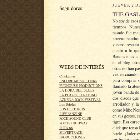
JUEVES, 2 D
Seguidores
THE GASL
No soy de esos 
tiempos. Nunc
pasado fue mejo
nuevas bandas
venero, respeto
atento a lo qu
Bandas nuevas d
en el blog, otr
WEBS DE INTERÉS
otras no han pa
vez en cuando.
Chicktones
para comprar s
ENCORE MUSIC TOURS
llamado la aten
FUNHOUSE PRODUCTIONS
LA HORA DEL BLUES
joven banda de 
LA PLAZOLETA / FORO
dos discos que
AZKENA ROCK FESTIVAL
arrollador y la
Los Brioles
LOS DELTONOS
como Mike Ness 
RIFF FANZINE
en sus gestos, 
ROCK SOUND CLUB
tigre. Esa cara
ROOTS HIGHWAY
click que tensa 
RUTA 66
SILVERTRACK
bucle...¡Joder,
PRODUCCIONES
ser importantes