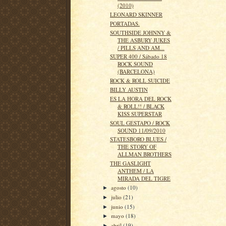
(2010)
LEONARD SKINNER
PORTADAS.
SOUTHSIDE JOHNNY &
THE ASBURY JUKES
/ PILLS AND AM...
SUPER 400 / Sábado 18
ROCK SOUND
(BARCELONA)
ROCK & ROLL SUICIDE
BILLY AUSTIN
ES LA HORA DEL ROCK
& ROLL!! / BLACK
KISS SUPERSTAR
SOUL GESTAPO / ROCK
SOUND 11/09/2010
STATESBORO BLUES /
THE STORY OF
ALLMAN BROTHERS
THE GASLIGHT
ANTHEM / LA
MIRADA DEL TIGRE
agosto
(10)
►
julio
(21)
►
junio
(15)
►
mayo
(18)
►
abril
(19)
►