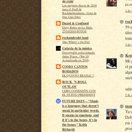
sic.com/
es o
Los mejores discos de 2018
para el Staff de
2 de 
Rockthebestmusic: Lista de
Jose Luis Díez
roc
Dazed & Confused
59 s
Dirty Rules en La Mala,
27/10/2018 FOTOS
últi
tene
rockandrodri land
This Wheel´s On Fire
2 de 
Galaxia de la música
Discografía seleccionada:
Ke
Judas Priest. (Top 10;
Me p
Actualizado en 2018)
el p
COMO CANTOS
RODADOS
algu
EL QUINTO BEATLE !!
suel
ROCK ´N ROLL
OUTLAW
sal
CERO CONEXIÓN CON
EL NUEVO PRESIDENT
2 de 
FUTURE DAYS – “Music
man
is a language that doesn’t
speak in particular words.
Ya i
It speaks in emotions, and
Deb
if it’s in the bones, it’s in
ese 
the bones.” Keith
prod
Richards