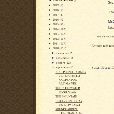
Segu
2019
(1)
►
2018
(5)
►
Tha
2017
(47)
►
2016
(93)
►
Mr.
2015
(89)
►
8 de 
2014
(103)
►
2013
(127)
►
Publicar un com
2012
(157)
►
2011
(159)
►
Entrada más rec
2010
(195)
▼
diciembre
(15)
►
noviembre
(16)
►
octubre
(12)
►
Suscribirse a:
E
septiembre
(15)
▼
NINE POUND HAMMER
/ EL MARTILLO
GOLPEA POR
ÚLTIMA VEZ
THE STEEPWATER
BAND NEWS
THE MOUNTAIN
DISCK7 / UN LUGAR
EN EL PARAISO
SOUNDGARDEN /
TELEPHANTASM