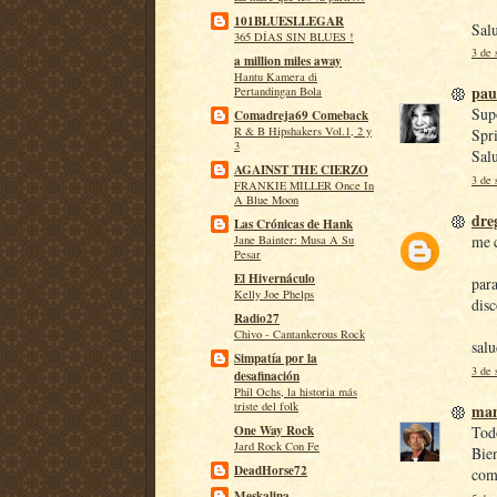
101BLUESLLEGAR
Salu
365 DÍAS SIN BLUES !
3 de 
a million miles away
Hantu Kamera di
pau
Pertandingan Bola
Sup
Comadreja69 Comeback
R & B Hipshakers Vol.1, 2 y
Spri
3
Sal
AGAINST THE CIERZO
3 de 
FRANKIE MILLER Once In
A Blue Moon
dre
Las Crónicas de Hank
me c
Jane Bainter: Musa A Su
Pesar
El Hivernáculo
para
Kelly Joe Phelps
disc
Radio27
Chivo - Cantankerous Rock
sal
Simpatía por la
3 de 
desafinación
Phil Ochs, la historia más
triste del folk
man
Todo
One Way Rock
Jard Rock Con Fe
Bien
DeadHorse72
come
Meskalina