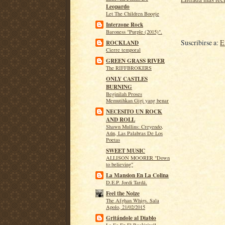
Leopardo
Let The Children Boogie
Interzone Rock
Baroness "Purple (2015)".
Suscribirse a:
E
ROCKLAND
Cierre temporal
GREEN GRASS RIVER
The RIFFBROKERS
ONLY CASTLES
BURNING
Beginilah Proses
Memutihkan Gigi yang benar
NECESITO UN ROCK
AND ROLL
Shawn Mullins: Creyendo,
Aún, Las Palabras De Los
Poetas
SWEET MUSIC
ALLISON MOORER "Down
to believing"
La Mansion En La Colina
D.E.P. Jordi Tardá.
Feel the Noize
The Afghan Whigs. Sala
Apolo, 21/02/2015
Gritándole al Diablo