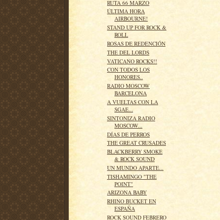
RUTA 66 MARZO
ÚLTIMA HORA
AIRBOURNE!
STAND UP FOR ROCK &
ROLL
ROSAS DE REDENCIÓN
THE DEL LORDS
VATICANO ROCKS!!
CON TODOS LOS
HONORES..
RADIO MOSCOW
BARCELONA
A VUELTAS CON LA
SGAE...
SINTONIZA RADIO
MOSCOW...
DÍAS DE PERROS
THE GREAT CRUSADES
BLACKBERRY SMOKE
& ROCK SOUND
UN MUNDO APARTE...
TISHAMINGO "THE
POINT"
ARIZONA BABY
RHINO BUCKET EN
ESPAÑA
ROCK SOUND FEBRERO