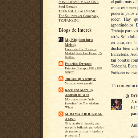
el patio más va
SONIC WAVE MAGAZINE
Soul Gestapo
es de esos ene
TEENAGE HEAD MUSIC
ponerte palos 
The Soulbreaker Comapany
joder. Hay qu
TRUFANZINE
ignorándolos. 
Blogs de Interés
Trabajo para vi
atrás. Solo falt
My Kingdom for a
en casa, con l
Melody
ducha bien cali
Concierto The Peawees,
Madrid, Sala Fun House, 2-
Barcelona. Aco
8-2026.
tan bonitas co
Estación Terrapin
Tedeschi. Buen 
Estación Terrapin 878 y 879
050826
Publicado por
man
The last Dj´s refugee
Vacacaciones (again)
14 comentari
Rock and More By
RO
Addison de Witt
Mis cinco discos "más
A re
favoritos" de The Afghan
El "
Whigs
para
MIRAMAR.ROCKMAG
AZINE
Si se acaba el mundo; que
Áni
nos pille bailando (novedades
de nuevos artistas y bandas )
programa 2
salu