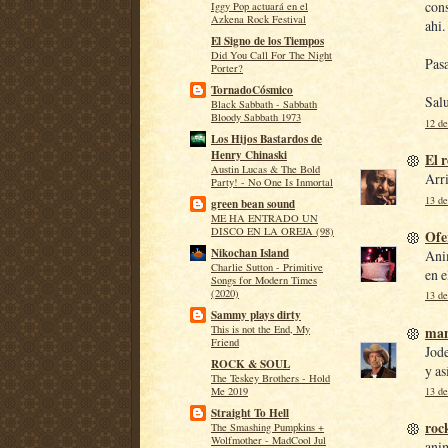
con
Iggy Pop actuará en el
Azkena Rock Festival
ahi.
El Signo de los Tiempos
Did You Call For The Night
Pasa
Porter?
TornadoCósmico
Sal
Black Sabbath - Sabbath
Bloody Sabbath 1973
12 de
Los Hijos Bastardos de
Henry Chinaski
El 
Austin Lucas & The Bold
Arri
Party! - No One Is Inmortal
13 de
green bean sound
ME HA ENTRADO UN
DISCO EN LA OREJA (98)
Ofe
Nikochan Island
Ani
Charlie Sutton - Primitive
en e
Songs for Modern Times
(2020)
13 de
Sammy plays dirty
man
This is not the End, My
Friend
Jode
ROCK & SOUL
y as
The Teskey Brothers - Hold
13 de
Me 2019
Straight To Hell
roc
The Smashing Pumpkins +
Wolfmother - MadCool Jul
ani