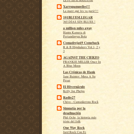
La Fe En El Rock'n'roll
Xarrupampolles!!!
La mare que les va parir!!!
101BLUESLLEGAR
365 DÍAS SIN BLUES !
a million miles away
Hantu Kamera di
Pertandingan Bola
Comadreja69 Comeback
R & B Hipshakers Vol.1, 2 y
3
AGAINST THE CIERZO
FRANKIE MILLER Once In
A Blue Moon
Las Crónicas de Hank
Jane Bainter: Musa A Su
Pesar
El Hivernáculo
Kelly Joe Phelps
Radio27
Chivo - Cantankerous Rock
Simpatía por la
desafinación
Phil Ochs, la historia más
triste del folk
One Way Rock
Jard Rock Con Fe