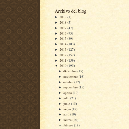
Archivo del blog
2019
(1)
►
2018
(5)
►
2017
(47)
►
2016
(93)
►
2015
(89)
►
2014
(103)
►
2013
(127)
►
2012
(157)
►
2011
(159)
►
2010
(195)
▼
diciembre
(15)
►
noviembre
(16)
►
octubre
(12)
►
septiembre
(15)
►
agosto
(10)
►
julio
(21)
►
junio
(15)
►
mayo
(18)
►
abril
(19)
►
marzo
(20)
►
febrero
(18)
▼