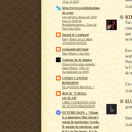
12 & 13 2019
13 de
http://www.rockthebestmu
sic.com/
RT
Los mejores discos de 2018
para el Staff de
Tal 
Rockthebestmusic: Lista de
esta
Jose Luis Díez
que 
Dazed & Confused
no h
Dirty Rules en La Mala,
27/10/2018 FOTOS
rockandrodri land
Eso 
This Wheel´s On Fire
acab
Galaxia de la música
Nera
Discografía seleccionada:
la 
Judas Priest. (Top 10;
Actualizado en 2018)
de m
COMO CANTOS
RODADOS
Un s
EL QUINTO BEATLE !!
13 de
ROCK ´N ROLL
OUTLAW
El 
CERO CONEXIÓN CON
gran
EL NUEVO PRESIDENT
FUTURE DAYS – “Music
Salu
is a language that doesn’t
speak in particular words.
13 de
It speaks in emotions, and
if it’s in the bones, it’s in