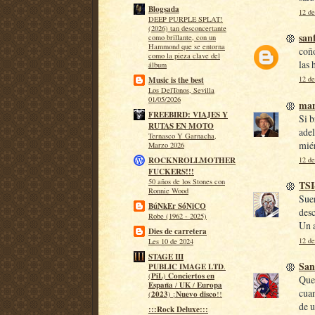
Blogsada
12 de
DEEP PURPLE SPLAT!
(2026) tan desconcertante
san
como brillante, con un
Hammond que se entorna
coño
como la pieza clave del
las 
álbum
12 de
Music is the best
Los DelTonos, Sevilla
01/05/2026
man
FREEBIRD: VIAJES Y
Si b
RUTAS EN MOTO
ade
Ternasco Y Garnacha,
mié
Marzo 2026
12 de
ROCKNROLLMOTHER
FUCKERS!!!
50 años de los Stones con
TS
Ronnie Wood
Suer
BúNkEr SóNiCO
des
Robe (1962 - 2025)
Un 
Dies de carretera
12 de
Les 10 de 2024
STAGE III
San
𝐏𝐔𝐁𝐋𝐈𝐂 𝐈𝐌𝐀𝐆𝐄 𝐋𝐓𝐃.
(𝐏𝐢𝐋) 𝐂𝐨𝐧𝐜𝐢𝐞𝐫𝐭𝐨𝐬 𝐞𝐧
Que 
𝐄𝐬𝐩𝐚𝐧̃𝐚 / 𝐔𝐊 / 𝐄𝐮𝐫𝐨𝐩𝐚
cuan
(𝟐𝟎𝟐𝟑) ¡𝐍𝐮𝐞𝐯𝐨 𝐝𝐢𝐬𝐜𝐨!!
de u
:::Rock Deluxe:::