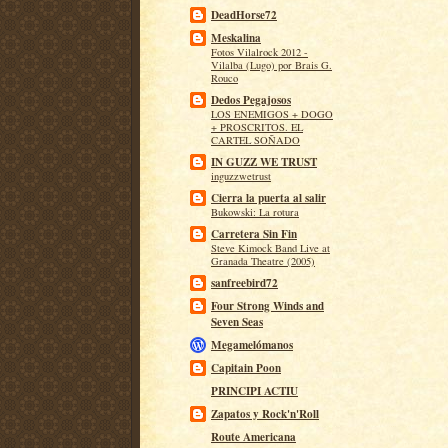
DeadHorse72
Meskalina
Fotos Vilalrock 2012 -
Vilalba (Lugo) por Brais G.
Rouco
Dedos Pegajosos
LOS ENEMIGOS + DOGO
+ PROSCRITOS. EL
CARTEL SOÑADO
IN GUZZ WE TRUST
inguzzwetrust
Cierra la puerta al salir
Bukowski: La rotura
Carretera Sin Fin
Steve Kimock Band Live at
Granada Theatre (2005)
sanfreebird72
Four Strong Winds and
Seven Seas
Megamelómanos
Capitain Poon
PRINCIPI ACTIU
Zapatos y Rock'n'Roll
Route Americana